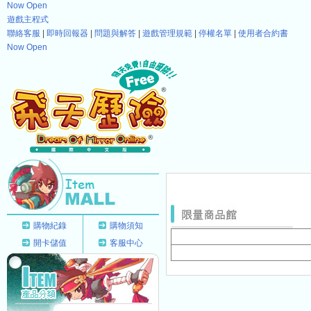
Now Open
遊戲主程式
聯絡客服
|
即時回報器
|
問題與解答
|
遊戲管理規範
|
停權名單
|
使用者合約書
Now Open
購物紀錄
購物須知
開卡儲值
客服中心