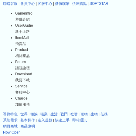
聯絡客服
|
會員中心
|
客服中心
|
儲值噗幣
|
快速購點
|
SOFTSTAR
GameIntro
遊戲介紹
UserGudie
新手上路
ItemMall
飛賣品
Product
相關產品
Forum
話題論壇
Download
我要下載
Service
客服中心
Charge
加值服務
導覽特色
|
世界
|
種族
|
職業
|
生活
|
戰鬥
|
社群
|
寵物
|
生物
|
任務
系統需求
|
基本操作
|
進入遊戲
|
快速上手
|
即時通訊
網頁商城
|
商品說明
Now Open